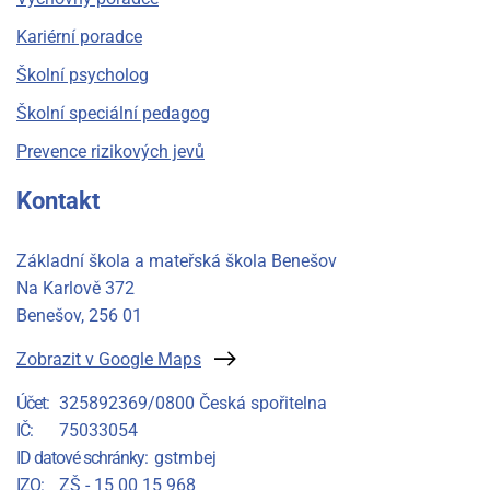
Kariérní poradce
Školní psycholog
Školní speciální pedagog
Prevence rizikových jevů
Kontakt
Základní škola a mateřská škola Benešov
Na Karlově 372
Benešov
, 256 01
Zobrazit v Google Maps
Účet
325892369/0800 Česká spořitelna
IČ
75033054
ID datové schránky
gstmbej
IZO
ZŠ - 15 00 15 968