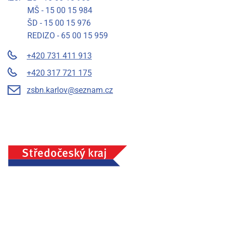
MŠ - 15 00 15 984
ŠD - 15 00 15 976
REDIZO - 65 00 15 959
+420 731 411 913
+420 317 721 175
zsbn.karlov@seznam.cz
Základní škola a mateřská škola Benešov, Na Karlově 372,
příspěvková organizace, IČ: 75033054, Město Benešov
Prohlášení o přístupnosti
Mapa stránek