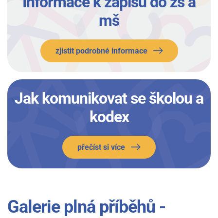
Informace k zápisu do zš a
mš
zjistit podrobné informace
Jak komunikovat se školou a
kodex
přečíst si více
Galerie plná příběhů -