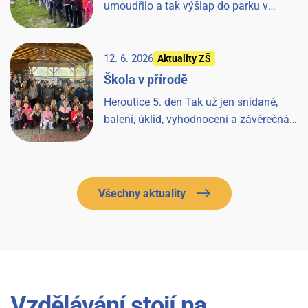
umoudřilo a tak výšlap do parku v
Tloskově a návštěva hřiště, odpoledne les
a pak prohlídka farmy a koní, završeno
večerní diskotékou.
12. 6. 2026
Aktuality ZŠ
Škola v přírodě
Heroutice 5. den Tak už jen snídaně,
balení, úklid, vyhodnocení a závěrečná
písnička a Heroutice 2026 jsou historií.
Všechny aktuality
Vzdělávání stojí na