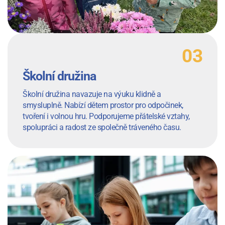
Školní družina
Školní družina navazuje na výuku klidně a
smysluplně. Nabízí dětem prostor pro odpočinek,
tvoření i volnou hru. Podporujeme přátelské vztahy,
spolupráci a radost ze společně tráveného času.