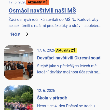
17. 6. 2026
Aktuality MŠ
Osmáci navštívili naši MŠ
Žáci osmých ročníků zavítali do MŠ Na Karlově, aby
se seznámili s našimi předškoláky a strávili společné
chvilky četbou knížky. Akci si užili všichni.
Přečíst
17. 6. 2026
Aktuality ZŠ
Deváťáci navštívili Okresní soud
Stejně jako v předešlých letech měli i
letošní devítky možnost účastnit se
jednání u Okresního soudu v Benešově.
Věříme, že to pro ně bude cennou
zkušeností.
12. 6. 2026
Škola v přírodě
Heroutice 4. den Počasí se trochu