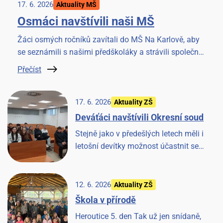
17. 6. 2026
Aktuality MŠ
Osmáci navštívili naši MŠ
Žáci osmých ročníků zavítali do MŠ Na Karlově, aby
se seznámili s našimi předškoláky a strávili společné
chvilky četbou knížky. Akci si užili všichni.
Přečíst
17. 6. 2026
Aktuality ZŠ
Deváťáci navštívili Okresní soud
Stejně jako v předešlých letech měli i
letošní devítky možnost účastnit se
jednání u Okresního soudu v Benešově.
Věříme, že to pro ně bude cennou
zkušeností.
12. 6. 2026
Aktuality ZŠ
Škola v přírodě
Heroutice 5. den Tak už jen snídaně,