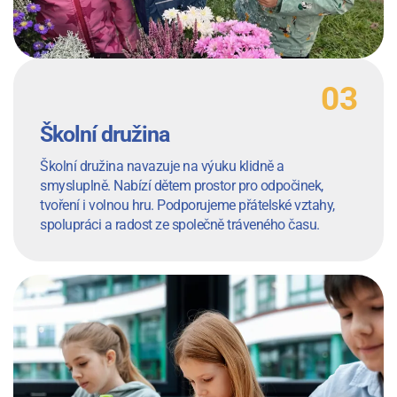
Školní družina
Školní družina navazuje na výuku klidně a
smysluplně. Nabízí dětem prostor pro odpočinek,
tvoření i volnou hru. Podporujeme přátelské vztahy,
spolupráci a radost ze společně tráveného času.