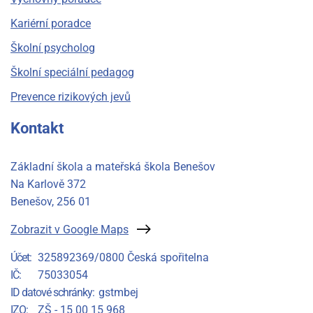
Kariérní poradce
Školní psycholog
Školní speciální pedagog
Prevence rizikových jevů
Kontakt
Základní škola a mateřská škola Benešov
Na Karlově 372
Benešov
, 256 01
Zobrazit v Google Maps
Účet
325892369/0800 Česká spořitelna
IČ
75033054
ID datové schránky
gstmbej
IZO
ZŠ - 15 00 15 968