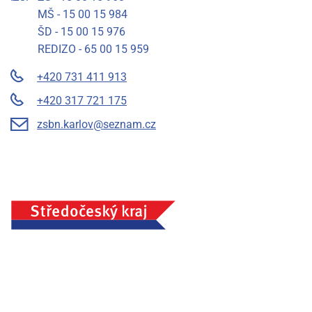
MŠ - 15 00 15 984
ŠD - 15 00 15 976
REDIZO - 65 00 15 959
+420 731 411 913
+420 317 721 175
zsbn.karlov@seznam.cz
Základní škola a mateřská škola Benešov, Na Karlově 372,
příspěvková organizace, IČ: 75033054, Město Benešov
Prohlášení o přístupnosti
Mapa stránek