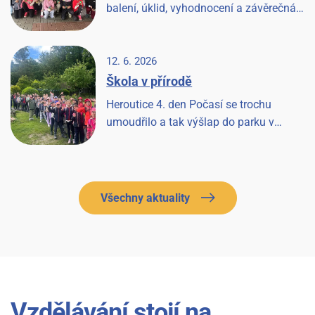
balení, úklid, vyhodnocení a závěrečná
písnička a Heroutice 2026 jsou historií.
12. 6. 2026
Škola v přírodě
Heroutice 4. den Počasí se trochu
umoudřilo a tak výšlap do parku v
Tloskově a návštěva hřiště, odpoledne les
a pak prohlídka farmy a koní, završeno
večerní diskotékou.
Všechny aktuality
Vzdělávání stojí na