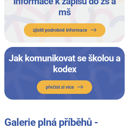
Informace k zápisu do zš a
mš
zjistit podrobné informace
Jak komunikovat se školou a
kodex
přečíst si více
Galerie plná příběhů -