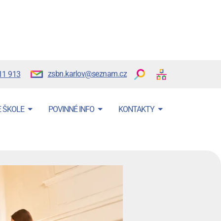
zsbn.karlov@seznam.cz
11 913
E ŠKOLE
POVINNÉ INFO
KONTAKTY