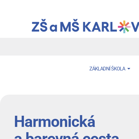
Přejít
k
hlavnímu
obsahu
Menu
ZÁKLADNÍ ŠKOLA
navigace
Harmonická
a barevná cesta