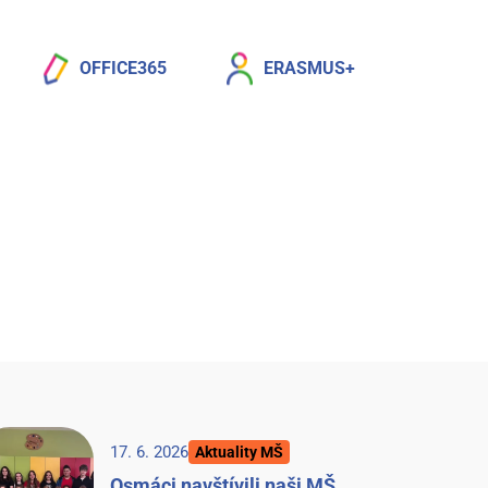
OFFICE365
ERASMUS+
17. 6. 2026
Aktuality MŠ
Osmáci navštívili naši MŠ