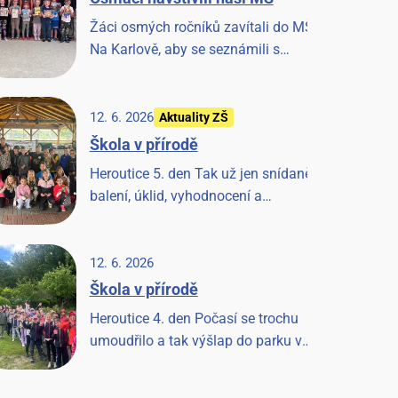
Žáci osmých ročníků zavítali do MŠ
Na Karlově, aby se seznámili s
našimi předškoláky a strávili
společné chvilky četbou knížky. Akci
si užili všichni.
12. 6. 2026
Aktuality ZŠ
Škola v přírodě
Heroutice 5. den Tak už jen snídaně,
balení, úklid, vyhodnocení a
závěrečná písnička a Heroutice 2026
jsou historií.
12. 6. 2026
Škola v přírodě
Heroutice 4. den Počasí se trochu
umoudřilo a tak výšlap do parku v
Tloskově a návštěva hřiště,
odpoledne les a pak prohlídka farmy