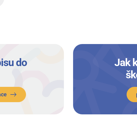
isu do
Jak 
šk
ace