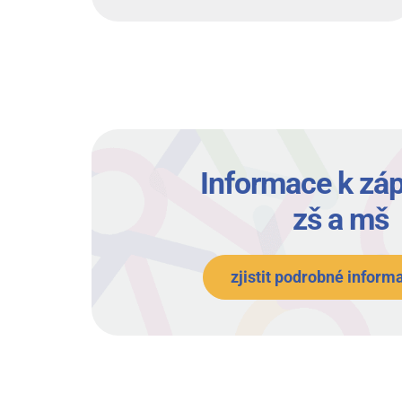
Informace k záp
zš a mš
zjistit podrobné inform