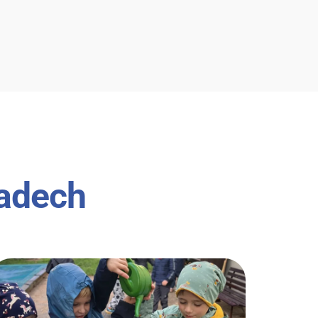
a koní, završeno večerní diskotékou.
ladech