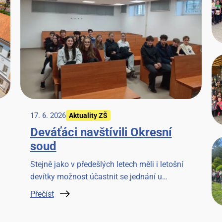
17. 6. 2026
Aktuality ZŠ
Deváťáci navštívili Okresní
soud
Stejně jako v předešlých letech měli i letošní
devítky možnost účastnit se jednání u
Okresního soudu v Benešově. Věříme, že to
Přečíst
pro ně bude cennou zkušeností.