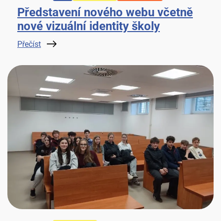
Představení nového webu včetně
nové vizuální identity školy
Přečíst