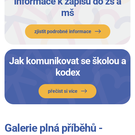
Informace k zápisu do zš a
mš
zjistit podrobné informace
Jak komunikovat se školou a
kodex
přečíst si více
Galerie plná příběhů -