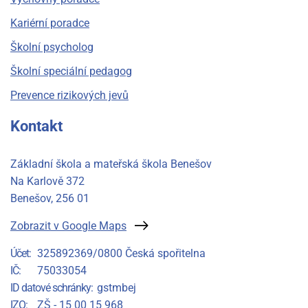
Kariérní poradce
Školní psycholog
Školní speciální pedagog
Prevence rizikových jevů
Kontakt
Základní škola a mateřská škola Benešov
Na Karlově 372
Benešov
, 256 01
Zobrazit v Google Maps
Účet
325892369/0800 Česká spořitelna
IČ
75033054
ID datové schránky
gstmbej
IZO
ZŠ - 15 00 15 968