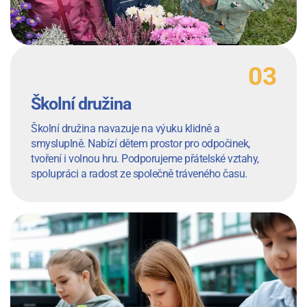
Školní družina
Školní družina navazuje na výuku klidně a
smysluplně. Nabízí dětem prostor pro odpočinek,
tvoření i volnou hru. Podporujeme přátelské vztahy,
spolupráci a radost ze společně tráveného času.