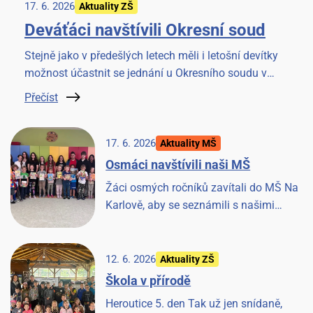
17. 6. 2026
Aktuality ZŠ
Deváťáci navštívili Okresní soud
Stejně jako v předešlých letech měli i letošní devítky
možnost účastnit se jednání u Okresního soudu v
Benešově. Věříme, že to pro ně bude cennou
Přečíst
zkušeností.
17. 6. 2026
Aktuality MŠ
Osmáci navštívili naši MŠ
Žáci osmých ročníků zavítali do MŠ Na
Karlově, aby se seznámili s našimi
předškoláky a strávili společné chvilky
četbou knížky. Akci si užili všichni.
12. 6. 2026
Aktuality ZŠ
Škola v přírodě
Heroutice 5. den Tak už jen snídaně,