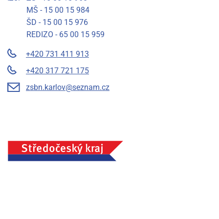
MŠ - 15 00 15 984
ŠD - 15 00 15 976
REDIZO - 65 00 15 959
+420 731 411 913
+420 317 721 175
zsbn.karlov@seznam.cz
Základní škola a mateřská škola Benešov, Na Karlově 372,
příspěvková organizace, IČ: 75033054, Město Benešov
Prohlášení o přístupnosti
Mapa stránek