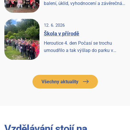
balení, úklid, vyhodnocení a závěrečná
písnička a Heroutice 2026 jsou historií.
12. 6. 2026
Škola v přírodě
Heroutice 4. den Počasí se trochu
umoudřilo a tak výšlap do parku v
Tloskově a návštěva hřiště, odpoledne les
a pak prohlídka farmy a koní, završeno
večerní diskotékou.
Všechny aktuality
Vzdělávání stojí na