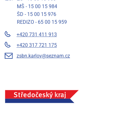
MŠ - 15 00 15 984
ŠD - 15 00 15 976
REDIZO - 65 00 15 959
+420 731 411 913
+420 317 721 175
zsbn.karlov@seznam.cz
Základní škola a mateřská škola Benešov, Na Karlově 372,
příspěvková organizace, IČ: 75033054, Město Benešov
Prohlášení o přístupnosti
Mapa stránek