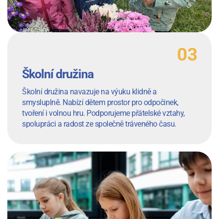
Školní družina
Školní družina navazuje na výuku klidně a
smysluplně. Nabízí dětem prostor pro odpočinek,
tvoření i volnou hru. Podporujeme přátelské vztahy,
spolupráci a radost ze společně tráveného času.