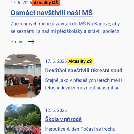
17. 6. 2026
Aktuality MŠ
Osmáci navštívili naši MŠ
Žáci osmých ročníků zavítali do MŠ Na Karlově, aby
se seznámili s našimi předškoláky a strávili společné
chvilky četbou knížky. Akci si užili všichni.
Přečíst
17. 6. 2026
Aktuality ZŠ
Deváťáci navštívili Okresní soud
Stejně jako v předešlých letech měli i
letošní devítky možnost účastnit se
jednání u Okresního soudu v Benešově.
Věříme, že to pro ně bude cennou
zkušeností.
12. 6. 2026
Škola v přírodě
Heroutice 4. den Počasí se trochu