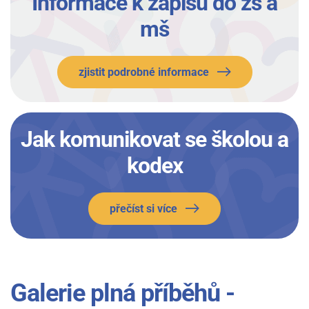
Informace k zápisu do zš a
mš
zjistit podrobné informace
Jak komunikovat se školou a
kodex
přečíst si více
Galerie plná příběhů -