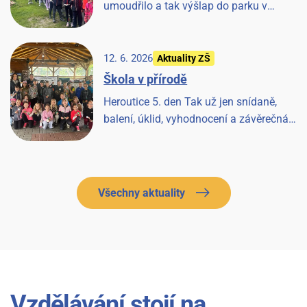
umoudřilo a tak výšlap do parku v
Tloskově a návštěva hřiště, odpoledne les
a pak prohlídka farmy a koní, završeno
večerní diskotékou.
12. 6. 2026
Aktuality ZŠ
Škola v přírodě
Heroutice 5. den Tak už jen snídaně,
balení, úklid, vyhodnocení a závěrečná
písnička a Heroutice 2026 jsou historií.
Všechny aktuality
Vzdělávání stojí na