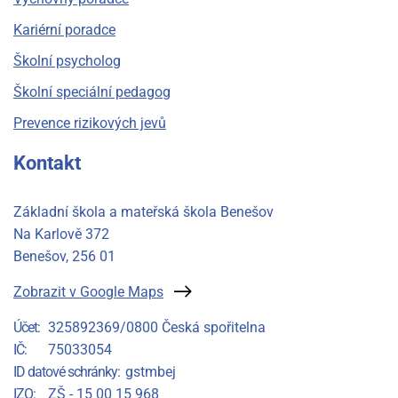
Kariérní poradce
Školní psycholog
Školní speciální pedagog
Prevence rizikových jevů
Kontakt
Základní škola a mateřská škola Benešov
Na Karlově 372
Benešov
, 256 01
Zobrazit v Google Maps
Účet
325892369/0800 Česká spořitelna
IČ
75033054
ID datové schránky
gstmbej
IZO
ZŠ - 15 00 15 968