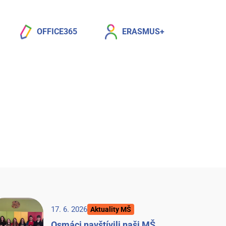
OFFICE365
ERASMUS+
17. 6. 2026
Aktuality MŠ
Osmáci navštívili naši MŠ