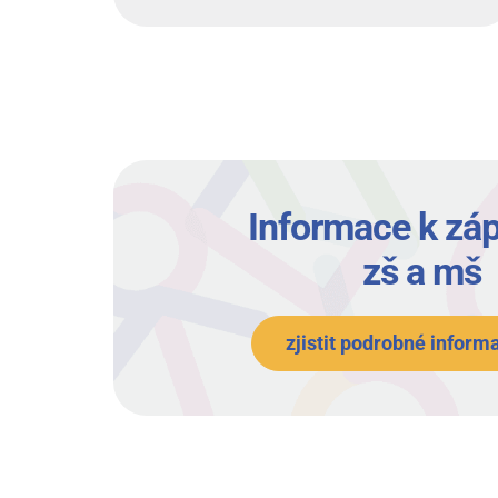
Informace k záp
zš a mš
zjistit podrobné inform