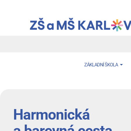
Přejít
k
hlavnímu
obsahu
Menu
ZÁKLADNÍ ŠKOLA
navigace
Harmonická
a barevná cesta