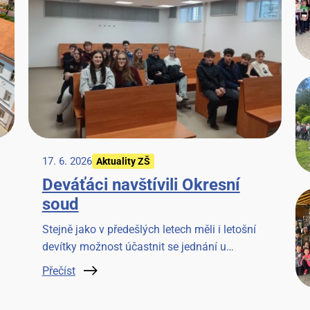
17. 6. 2026
Aktuality ZŠ
Deváťáci navštívili Okresní
soud
Stejně jako v předešlých letech měli i letošní
devítky možnost účastnit se jednání u
Okresního soudu v Benešově. Věříme, že to
Přečíst
pro ně bude cennou zkušeností.