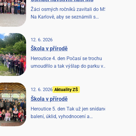
Žáci osmých ročníků zavítali do MŠ
Na Karlově, aby se seznámili s
našimi předškoláky a strávili
společné chvilky četbou knížky. Akci
si užili všichni.
12. 6. 2026
Škola v přírodě
Heroutice 4. den Počasí se trochu
umoudřilo a tak výšlap do parku v
Tloskově a návštěva hřiště,
odpoledne les a pak prohlídka farmy
a koní, završeno večerní diskotékou.
12. 6. 2026
Aktuality ZŠ
Škola v přírodě
Heroutice 5. den Tak už jen snídaně,
balení, úklid, vyhodnocení a
závěrečná písnička a Heroutice 2026
jsou historií.