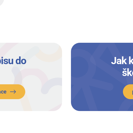
isu do
Jak 
šk
ace