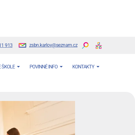
zsbn.karlov@seznam.cz
11 913
E ŠKOLE
POVINNÉ INFO
KONTAKTY