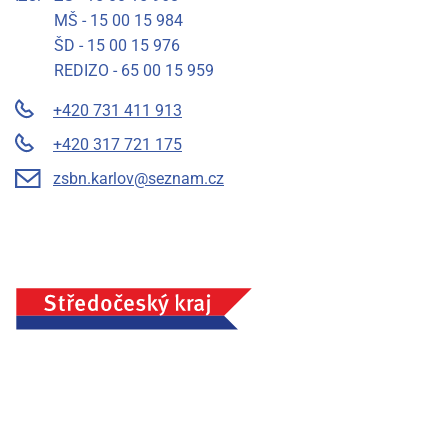
MŠ - 15 00 15 984
ŠD - 15 00 15 976
REDIZO - 65 00 15 959
+420 731 411 913
+420 317 721 175
zsbn.karlov@seznam.cz
Základní škola a mateřská škola Benešov, Na Karlově 372,
příspěvková organizace, IČ: 75033054, Město Benešov
Prohlášení o přístupnosti
Mapa stránek