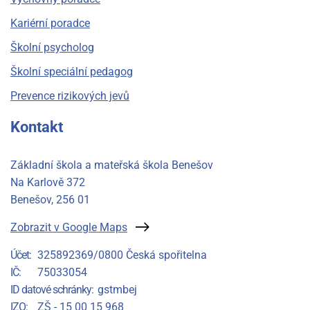
Kariérní poradce
Školní psycholog
Školní speciální pedagog
Prevence rizikových jevů
Kontakt
Základní škola a mateřská škola Benešov
Na Karlově 372
Benešov
, 256 01
Zobrazit v Google Maps
Účet
325892369/0800 Česká spořitelna
IČ
75033054
ID datové schránky
gstmbej
IZO
ZŠ - 15 00 15 968