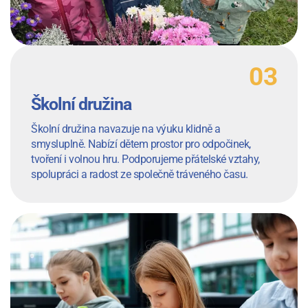
Školní družina
Školní družina navazuje na výuku klidně a
smysluplně. Nabízí dětem prostor pro odpočinek,
tvoření i volnou hru. Podporujeme přátelské vztahy,
spolupráci a radost ze společně tráveného času.