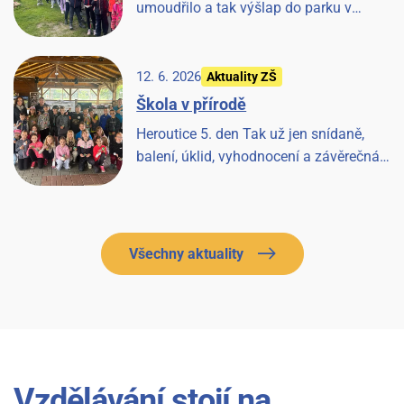
umoudřilo a tak výšlap do parku v
Tloskově a návštěva hřiště, odpoledne les
a pak prohlídka farmy a koní, završeno
večerní diskotékou.
12. 6. 2026
Aktuality ZŠ
Škola v přírodě
Heroutice 5. den Tak už jen snídaně,
balení, úklid, vyhodnocení a závěrečná
písnička a Heroutice 2026 jsou historií.
Všechny aktuality
Vzdělávání stojí na