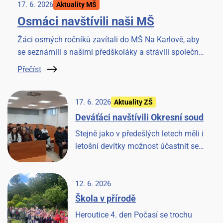
17. 6. 2026
Aktuality MŠ
Osmáci navštívili naši MŠ
Žáci osmých ročníků zavítali do MŠ Na Karlově, aby
se seznámili s našimi předškoláky a strávili společné
chvilky četbou knížky. Akci si užili všichni.
Přečíst
17. 6. 2026
Aktuality ZŠ
Deváťáci navštívili Okresní soud
Stejně jako v předešlých letech měli i
letošní devítky možnost účastnit se
jednání u Okresního soudu v Benešově.
Věříme, že to pro ně bude cennou
zkušeností.
12. 6. 2026
Škola v přírodě
Heroutice 4. den Počasí se trochu