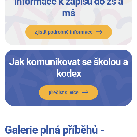
Informace k zápisu do zš a
mš
zjistit podrobné informace
Jak komunikovat se školou a
kodex
přečíst si více
Galerie plná příběhů -