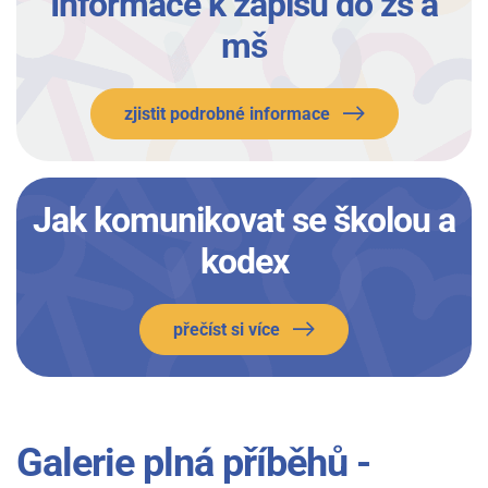
Informace k zápisu do zš a
mš
zjistit podrobné informace
Jak komunikovat se školou a
kodex
přečíst si více
Galerie plná příběhů -