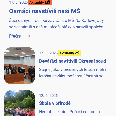
17. 6. 2026
Aktuality MŠ
Osmáci navštívili naši MŠ
Žáci osmých ročníků zavítali do MŠ Na Karlově, aby
se seznámili s našimi předškoláky a strávili společné
chvilky četbou knížky. Akci si užili všichni.
Přečíst
17. 6. 2026
Aktuality ZŠ
Deváťáci navštívili Okresní soud
Stejně jako v předešlých letech měli i
letošní devítky možnost účastnit se
jednání u Okresního soudu v Benešově.
Věříme, že to pro ně bude cennou
zkušeností.
12. 6. 2026
Škola v přírodě
Heroutice 4. den Počasí se trochu