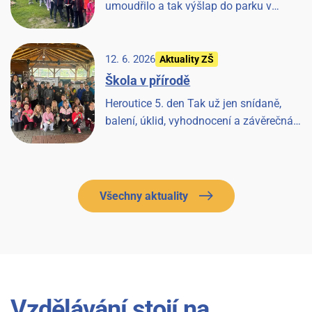
umoudřilo a tak výšlap do parku v
Tloskově a návštěva hřiště, odpoledne les
a pak prohlídka farmy a koní, završeno
večerní diskotékou.
12. 6. 2026
Aktuality ZŠ
Škola v přírodě
Heroutice 5. den Tak už jen snídaně,
balení, úklid, vyhodnocení a závěrečná
písnička a Heroutice 2026 jsou historií.
Všechny aktuality
Vzdělávání stojí na