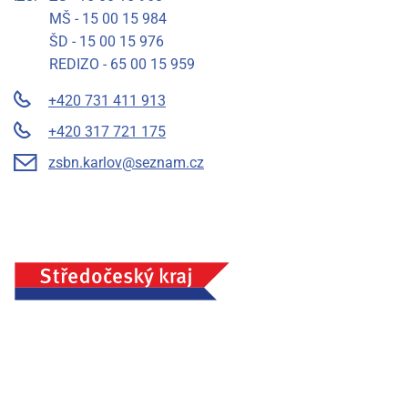
MŠ - 15 00 15 984
ŠD - 15 00 15 976
REDIZO - 65 00 15 959
+420 731 411 913
+420 317 721 175
zsbn.karlov@seznam.cz
Základní škola a mateřská škola Benešov, Na Karlově 372,
příspěvková organizace, IČ: 75033054, Město Benešov
Prohlášení o přístupnosti
Mapa stránek