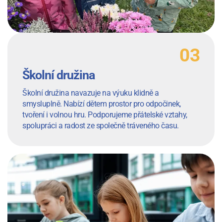
Školní družina
Školní družina navazuje na výuku klidně a
smysluplně. Nabízí dětem prostor pro odpočinek,
tvoření i volnou hru. Podporujeme přátelské vztahy,
spolupráci a radost ze společně tráveného času.