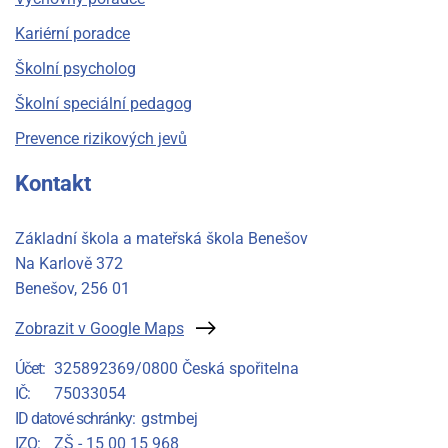
Kariérní poradce
Školní psycholog
Školní speciální pedagog
Prevence rizikových jevů
Kontakt
Základní škola a mateřská škola Benešov
Na Karlově 372
Benešov
, 256 01
Zobrazit v Google Maps
Účet
325892369/0800 Česká spořitelna
IČ
75033054
ID datové schránky
gstmbej
IZO
ZŠ - 15 00 15 968