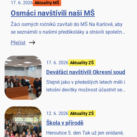
17. 6. 2026
Aktuality MŠ
Osmáci navštívili naši MŠ
Žáci osmých ročníků zavítali do MŠ Na Karlově, aby
se seznámili s našimi předškoláky a strávili společné
chvilky četbou knížky. Akci si užili všichni.
Přečíst
17. 6. 2026
Aktuality ZŠ
Deváťáci navštívili Okresní soud
Stejně jako v předešlých letech měli i
letošní devítky možnost účastnit se
jednání u Okresního soudu v Benešově.
Věříme, že to pro ně bude cennou
zkušeností.
12. 6. 2026
Aktuality ZŠ
Škola v přírodě
Heroutice 5. den Tak už jen snídaně,