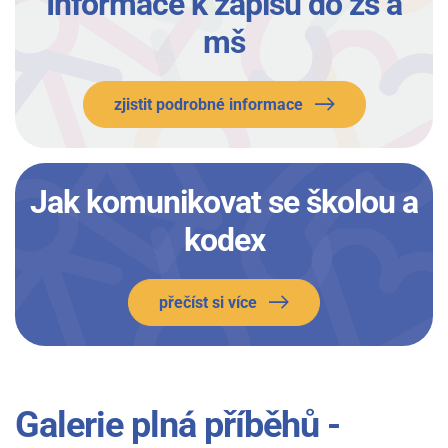
Informace k zápisu do zš a
mš
zjistit podrobné informace
Jak komunikovat se školou a
kodex
přečíst si více
Galerie plná příběhů -