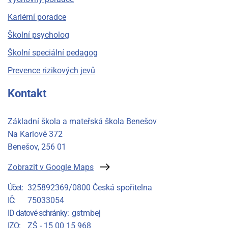
Kariérní poradce
Školní psycholog
Školní speciální pedagog
Prevence rizikových jevů
Kontakt
Základní škola a mateřská škola Benešov
Na Karlově 372
Benešov
, 256 01
Zobrazit v Google Maps
Účet
325892369/0800 Česká spořitelna
IČ
75033054
ID datové schránky
gstmbej
IZO
ZŠ - 15 00 15 968