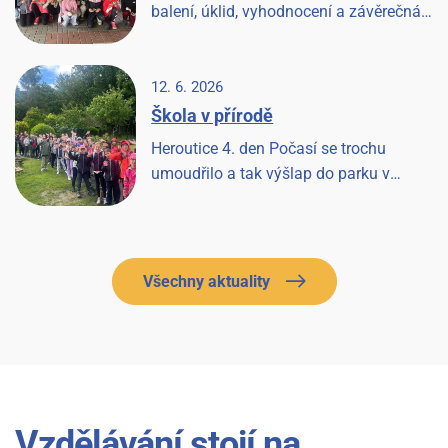
balení, úklid, vyhodnocení a závěrečná
písnička a Heroutice 2026 jsou historií.
12. 6. 2026
Škola v přírodě
Heroutice 4. den Počasí se trochu
umoudřilo a tak výšlap do parku v
Tloskově a návštěva hřiště, odpoledne les
a pak prohlídka farmy a koní, završeno
večerní diskotékou.
Všechny aktuality
Vzdělávání stojí na