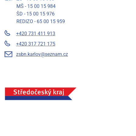
MŠ - 15 00 15 984
ŠD - 15 00 15 976
REDIZO - 65 00 15 959
+420 731 411 913
+420 317 721 175
zsbn.karlov@seznam.cz
Základní škola a mateřská škola Benešov, Na Karlově 372,
příspěvková organizace, IČ: 75033054, Město Benešov
Prohlášení o přístupnosti
Mapa stránek