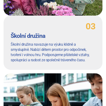
Školní družina
Školní družina navazuje na výuku klidně a
smysluplně. Nabízí dětem prostor pro odpočinek,
tvoření i volnou hru. Podporujeme přátelské vztahy,
spolupráci a radost ze společně tráveného času.