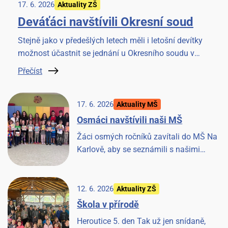
17. 6. 2026
Aktuality ZŠ
Deváťáci navštívili Okresní soud
Stejně jako v předešlých letech měli i letošní devítky
možnost účastnit se jednání u Okresního soudu v
Benešově. Věříme, že to pro ně bude cennou
Přečíst
zkušeností.
17. 6. 2026
Aktuality MŠ
Osmáci navštívili naši MŠ
Žáci osmých ročníků zavítali do MŠ Na
Karlově, aby se seznámili s našimi
předškoláky a strávili společné chvilky
četbou knížky. Akci si užili všichni.
12. 6. 2026
Aktuality ZŠ
Škola v přírodě
Heroutice 5. den Tak už jen snídaně,