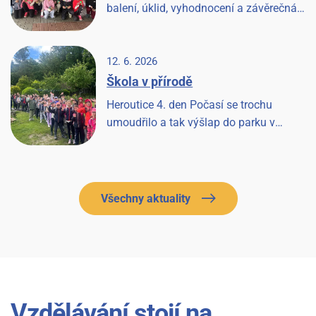
balení, úklid, vyhodnocení a závěrečná
písnička a Heroutice 2026 jsou historií.
12. 6. 2026
Škola v přírodě
Heroutice 4. den Počasí se trochu
umoudřilo a tak výšlap do parku v
Tloskově a návštěva hřiště, odpoledne les
a pak prohlídka farmy a koní, završeno
večerní diskotékou.
Všechny aktuality
Vzdělávání stojí na