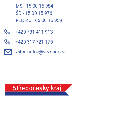
MŠ - 15 00 15 984
ŠD - 15 00 15 976
REDIZO - 65 00 15 959
+420 731 411 913
+420 317 721 175
zsbn.karlov@seznam.cz
Základní škola a mateřská škola Benešov, Na Karlově 372,
příspěvková organizace, IČ: 75033054, Město Benešov
Prohlášení o přístupnosti
Mapa stránek