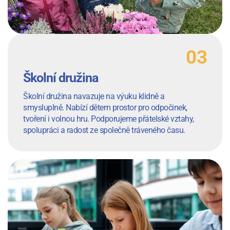
Školní družina
Školní družina navazuje na výuku klidně a
smysluplně. Nabízí dětem prostor pro odpočinek,
tvoření i volnou hru. Podporujeme přátelské vztahy,
spolupráci a radost ze společně tráveného času.