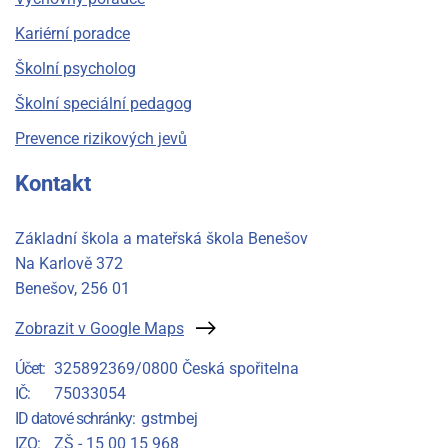
Kariérní poradce
Školní psycholog
Školní speciální pedagog
Prevence rizikových jevů
Kontakt
Základní škola a mateřská škola Benešov
Na Karlově 372
Benešov
, 256 01
Zobrazit v Google Maps
Účet
325892369/0800 Česká spořitelna
IČ
75033054
ID datové schránky
gstmbej
IZO
ZŠ - 15 00 15 968