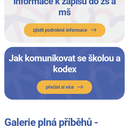
Informace k zápisu do zš a
mš
zjistit podrobné informace
Jak komunikovat se školou a
kodex
přečíst si více
Galerie plná příběhů -