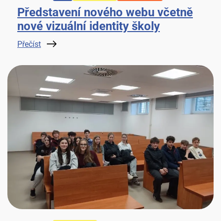
Představení nového webu včetně
nové vizuální identity školy
Přečíst