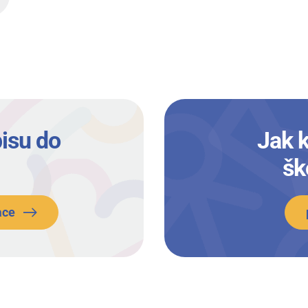
isu do
Jak 
šk
ace