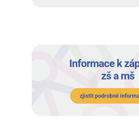
Informace k záp
zš a mš
zjistit podrobné inform