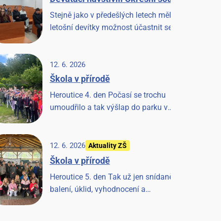
Stejně jako v předešlých letech měli i
letošní devítky možnost účastnit se
jednání u Okresního soudu v
Benešově. Věříme, že to pro ně bude
cennou zkušeností.
12. 6. 2026
Škola v přírodě
Heroutice 4. den Počasí se trochu
umoudřilo a tak výšlap do parku v
Tloskově a návštěva hřiště,
odpoledne les a pak prohlídka farmy
a koní, završeno večerní diskotékou.
12. 6. 2026
Aktuality ZŠ
Škola v přírodě
Heroutice 5. den Tak už jen snídaně,
balení, úklid, vyhodnocení a
závěrečná písnička a Heroutice 2026
jsou historií.