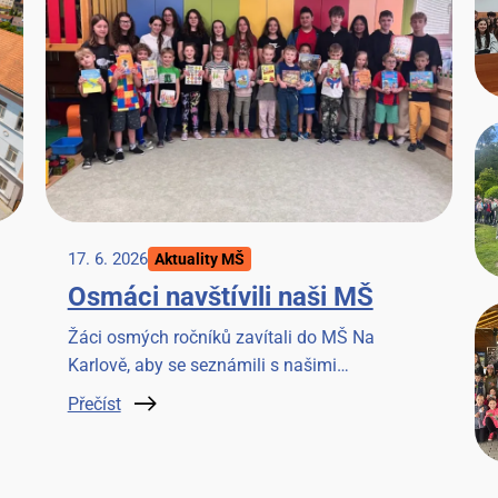
17. 6. 2026
Aktuality MŠ
Osmáci navštívili naši MŠ
Žáci osmých ročníků zavítali do MŠ Na
Karlově, aby se seznámili s našimi
předškoláky a strávili společné chvilky četbou
Přečíst
knížky. Akci si užili všichni.