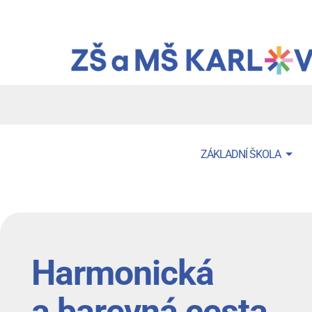
Přejít
k
hlavnímu
obsahu
Menu
ZÁKLADNÍ ŠKOLA
navigace
Harmonická
a barevná cesta