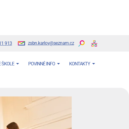
zsbn.karlov@seznam.cz
11 913
E ŠKOLE
POVINNÉ INFO
KONTAKTY