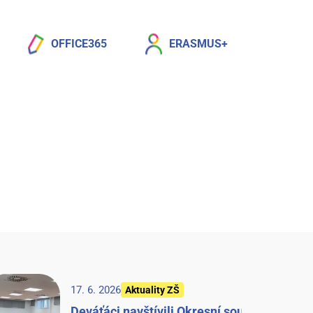
OFFICE365
ERASMUS+
17. 6. 2026
Aktuality ZŠ
Deváťáci navštívili Okresní soud