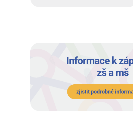
Informace k záp
zš a mš
zjistit podrobné inform