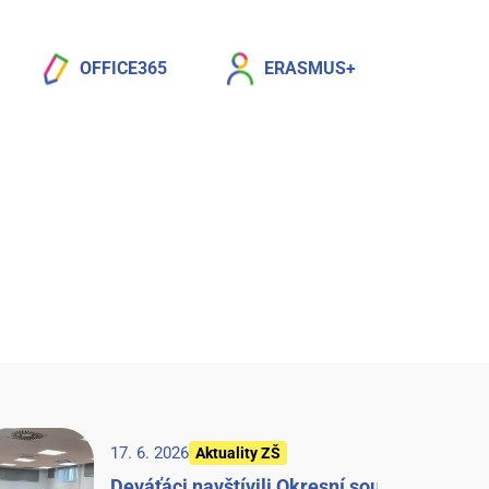
OFFICE365
ERASMUS+
17. 6. 2026
Aktuality ZŠ
Deváťáci navštívili Okresní soud