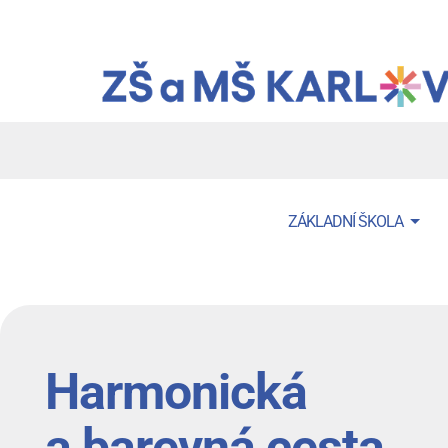
Přejít
k
hlavnímu
obsahu
Menu
ZÁKLADNÍ ŠKOLA
navigace
Harmonická
a barevná cesta