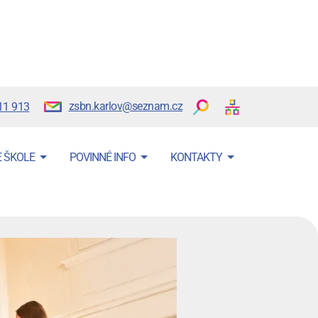
zsbn.karlov@seznam.cz
11 913
E ŠKOLE
POVINNÉ INFO
KONTAKTY