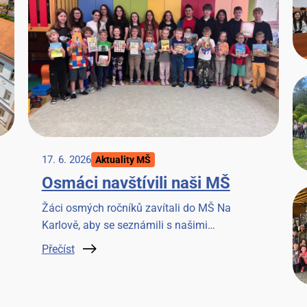
17. 6. 2026
Aktuality MŠ
Osmáci navštívili naši MŠ
Žáci osmých ročníků zavítali do MŠ Na
Karlově, aby se seznámili s našimi
předškoláky a strávili společné chvilky četbou
Přečíst
knížky. Akci si užili všichni.