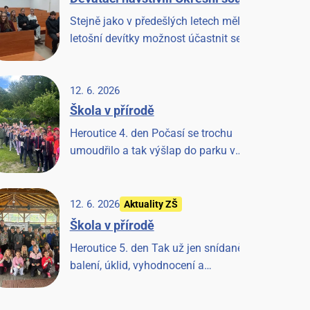
Stejně jako v předešlých letech měli i
letošní devítky možnost účastnit se
jednání u Okresního soudu v
Benešově. Věříme, že to pro ně bude
cennou zkušeností.
12. 6. 2026
Škola v přírodě
Heroutice 4. den Počasí se trochu
umoudřilo a tak výšlap do parku v
Tloskově a návštěva hřiště,
odpoledne les a pak prohlídka farmy
a koní, završeno večerní diskotékou.
12. 6. 2026
Aktuality ZŠ
Škola v přírodě
Heroutice 5. den Tak už jen snídaně,
balení, úklid, vyhodnocení a
závěrečná písnička a Heroutice 2026
jsou historií.