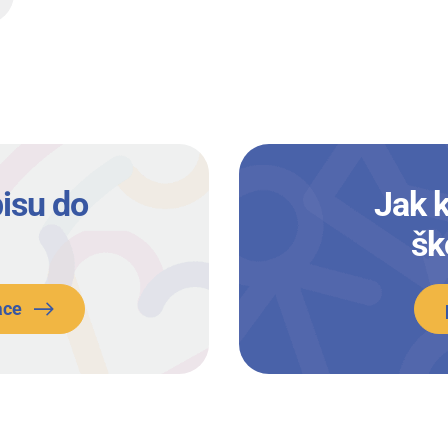
isu do
Jak 
šk
ace