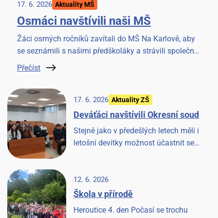
17. 6. 2026
Aktuality MŠ
Osmáci navštívili naši MŠ
Žáci osmých ročníků zavítali do MŠ Na Karlově, aby
se seznámili s našimi předškoláky a strávili společné
chvilky četbou knížky. Akci si užili všichni.
Přečíst
17. 6. 2026
Aktuality ZŠ
Deváťáci navštívili Okresní soud
Stejně jako v předešlých letech měli i
letošní devítky možnost účastnit se
jednání u Okresního soudu v Benešově.
Věříme, že to pro ně bude cennou
zkušeností.
12. 6. 2026
Škola v přírodě
Heroutice 4. den Počasí se trochu