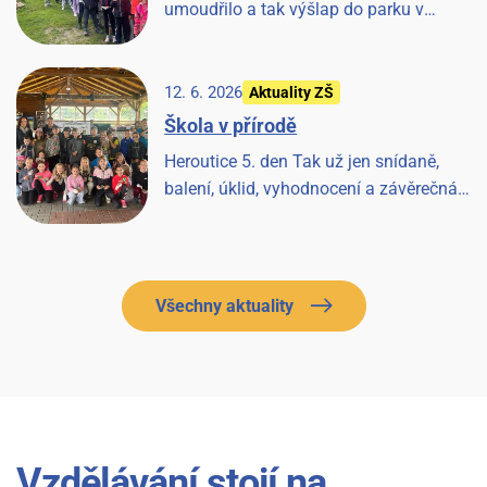
umoudřilo a tak výšlap do parku v
Tloskově a návštěva hřiště, odpoledne les
a pak prohlídka farmy a koní, završeno
večerní diskotékou.
12. 6. 2026
Aktuality ZŠ
Škola v přírodě
Heroutice 5. den Tak už jen snídaně,
balení, úklid, vyhodnocení a závěrečná
písnička a Heroutice 2026 jsou historií.
Všechny aktuality
Vzdělávání stojí na