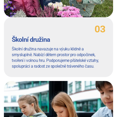
Školní družina
Školní družina navazuje na výuku klidně a
smysluplně. Nabízí dětem prostor pro odpočinek,
tvoření i volnou hru. Podporujeme přátelské vztahy,
spolupráci a radost ze společně tráveného času.