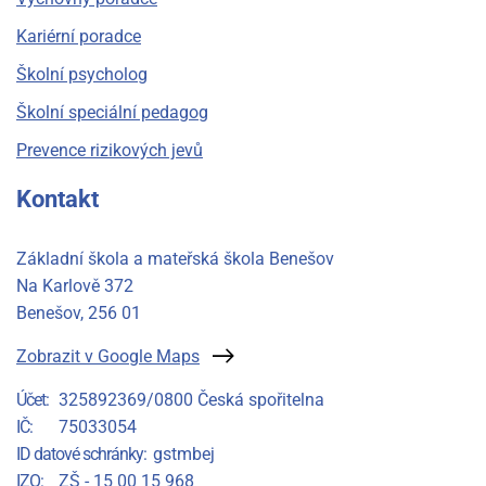
Kariérní poradce
Školní psycholog
Školní speciální pedagog
Prevence rizikových jevů
Kontakt
Základní škola a mateřská škola Benešov
Na Karlově 372
Benešov
, 256 01
Zobrazit v Google Maps
Účet
325892369/0800 Česká spořitelna
IČ
75033054
ID datové schránky
gstmbej
IZO
ZŠ - 15 00 15 968