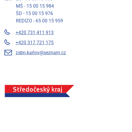
MŠ - 15 00 15 984
ŠD - 15 00 15 976
REDIZO - 65 00 15 959
+420 731 411 913
+420 317 721 175
zsbn.karlov@seznam.cz
Základní škola a mateřská škola Benešov, Na Karlově 372,
příspěvková organizace, IČ: 75033054, Město Benešov
Prohlášení o přístupnosti
Mapa stránek