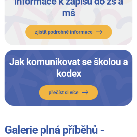
Informace k zápisu do zš a
mš
zjistit podrobné informace
Jak komunikovat se školou a
kodex
přečíst si více
Galerie plná příběhů -